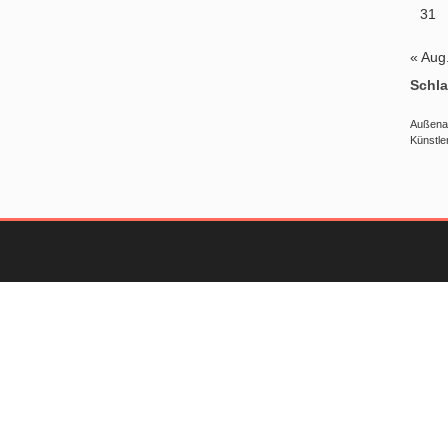
31
« Aug
Schla
Außena
Künstle