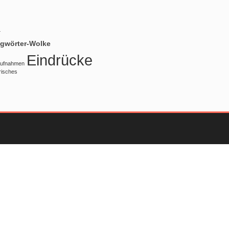
.
gwörter-Wolke
Eindrücke
ufnahmen
risches