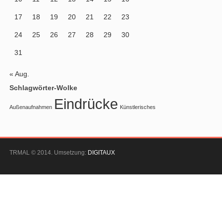
17
18
19
20
21
22
23
24
25
26
27
28
29
30
31
« Aug.
Schlagwörter-Wolke
Eindrücke
Außenaufnahmen
Künstlerisches
TRMAL © 2014. Umsetzung:
DIGITAUX