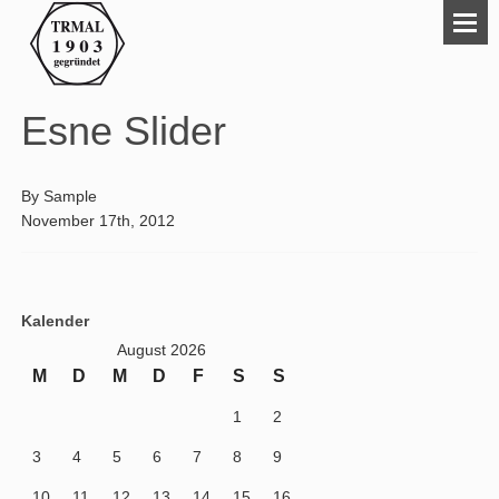
Esne Slider
By
Sample
November 17th, 2012
Kalender
August 2026
M
D
M
D
F
S
S
1
2
3
4
5
6
7
8
9
10
11
12
13
14
15
16